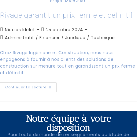
Projet "MARCEAU"
Rivage garantit un prix ferme et définitif
Nicolas Idelot
25 octobre 2024
Administratif
/
Financier
/
Juridique
/
Technique
Chez Rivage Ingénierie et Construction, nous nous
engageons à fournir à nos clients des solutions de
construction sur mesure tout en garantissant un prix ferme
et définitif.
Continuer La Lecture
Notre équipe à votre
disposition
Pour toute demande de renseignements ou étude de