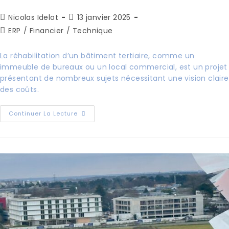
Nicolas Idelot
13 janvier 2025
ERP
/
Financier
/
Technique
La réhabilitation d’un bâtiment tertiaire, comme un
immeuble de bureaux ou un local commercial, est un projet
présentant de nombreux sujets nécessitant une vision claire
des coûts.
Continuer La Lecture